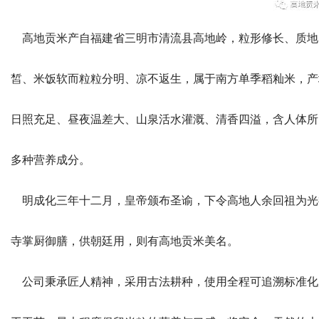
高地贡米产自福建省三明市清流县高地岭，粒形修长、质地
皙、米饭软而粒粒分明、凉不返生，属于南方单季稻籼米，产
日照充足、昼夜温差大、山泉活水灌溉、清香四溢，含人体所
多种营养成分。
明成化三年十二月，皇帝颁布圣谕，下令高地人余回祖为光
寺掌厨御膳，供朝廷用，则有高地贡米美名。
公司秉承匠人精神，采用古法耕种，使用全程可追溯标准化